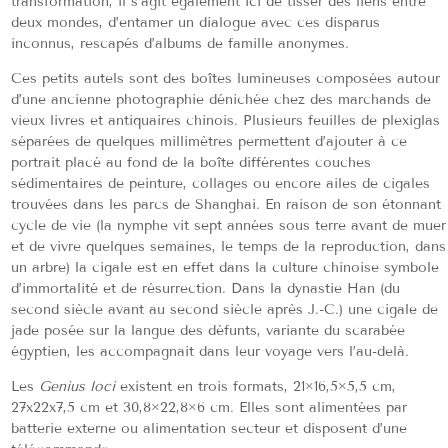
transformation, il s’agit également ici de tisser des liens entre
deux mondes, d’entamer un dialogue avec ces disparus
inconnus, rescapés d’albums de famille anonymes.
Ces petits autels sont des boîtes lumineuses composées autour
d’une ancienne photographie dénichée chez des marchands de
vieux livres et antiquaires chinois. Plusieurs feuilles de plexiglas
séparées de quelques millimètres permettent d’ajouter à ce
portrait placé au fond de la boîte différentes couches
sédimentaires de peinture, collages ou encore ailes de cigales
trouvées dans les parcs de Shanghai. En raison de son étonnant
cycle de vie (la nymphe vit sept années sous terre avant de muer
et de vivre quelques semaines, le temps de la reproduction, dans
un arbre) la cigale est en effet dans la culture chinoise symbole
d’immortalité et de résurrection. Dans la dynastie Han (du
second siècle avant au second siècle après J.-C.) une cigale de
jade posée sur la langue des défunts, variante du scarabée
égyptien, les accompagnait dans leur voyage vers l’au-delà.
Les
Genius loci
existent en trois formats, 21×16,5×5,5 cm,
27x22x7,5 cm et 30,8×22,8×6 cm. Elles sont alimentées par
batterie externe ou alimentation secteur et disposent d’une