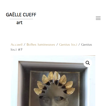
Accueil
/
Boîtes lumineuses
/
Genius loci
/ Genius
loci #7