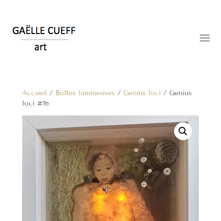
Accueil
/
Boîtes lumineuses
/
Genius loci
/ Genius
loci #16