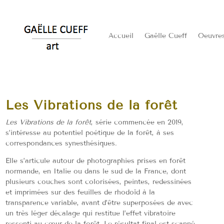
Accueil
Gaëlle Cueff
Oeuvre
Les Vibrations de la forêt
Les Vibrations de la forêt
, série commencée en 2019,
s’intéresse au potentiel poétique de la forêt, à ses
correspondances synesthésiques.
Elle s’articule autour de photographies prises en forêt
normande, en Italie ou dans le sud de la France, dont
plusieurs couches sont colorisées, peintes, redessinées
et imprimées sur des feuilles de rhodoïd à la
transparence variable, avant d’être superposées de avec
un très léger décalage qui restitue l’effet vibratoire
ressenti au cœur de la forêt. Le résultat final est scanné