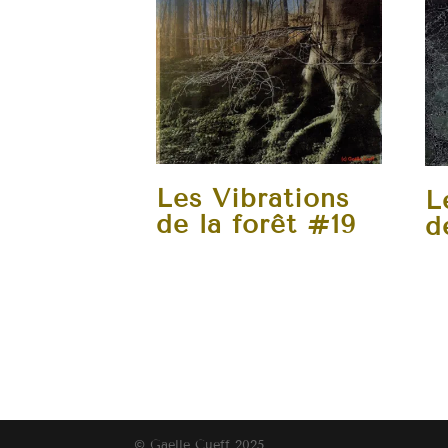
Les Vibrations
L
de la forêt #19
d
© Gaelle Cueff 2025