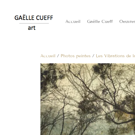
Accueil
Gaëlle Cueff
Oeuvre
Accueil
/
Photos peintes
/
Les Vibrations de l