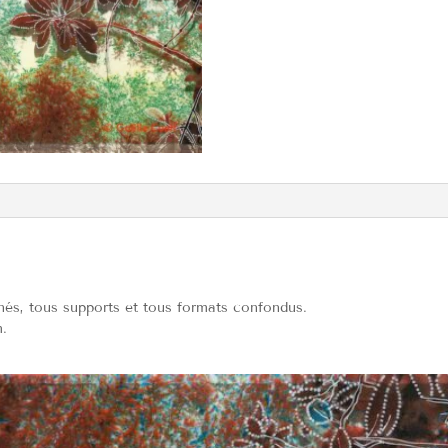
nés, tous supports et tous formats confondus.
m.