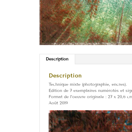
Description
Description
Technique mixte (photographie, encres).
Edition de 7 exemplaires numérotés et sig
Format de l’oeuvre originale : 27 x 20,6 c
Août 2019