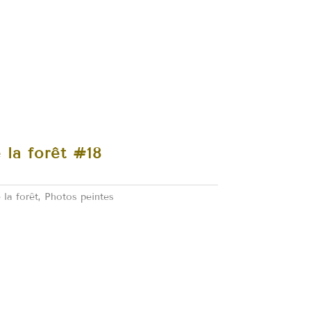
 la forêt #18
 la forêt
,
Photos peintes