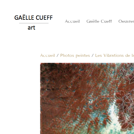
Accueil
Gaëlle Cueff
Oeuvre
Accueil
/
Photos peintes
/
Les Vibrations de l