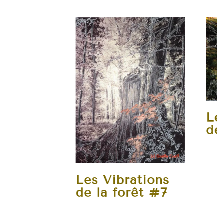
L
d
Les Vibrations
de la forêt #7