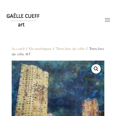
Accueil
/
Encaustiques
/
Tranches de ville
/ Tranches
de ville #7