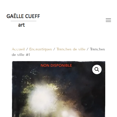
Accueil
/
Encaustiques
/
Tranches de ville
/ Tranches
de ville #1