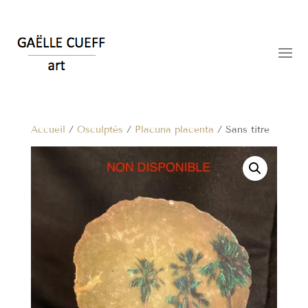
Accueil
/
Osculptés
/
Placuna placenta
/ Sans titre