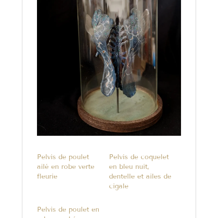
Pelvis de poulet
Pelvis de coquelet
ailé en robe verte
en bleu nuit,
fleurie
dentelle et ailes de
cigale
Pelvis de poulet en