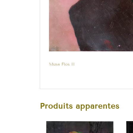
Musa Flos II
Produits apparentés