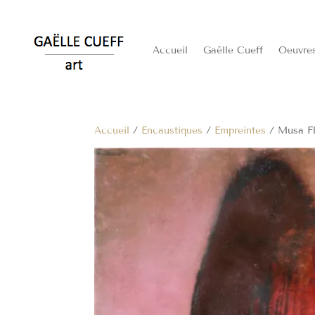
Accueil
Gaëlle Cueff
Oeuvre
Accueil
/
Encaustiques
/
Empreintes
/ Musa Fl