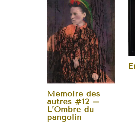
E
Mémoire des
autres #12 –
L’Ombre du
pangolin