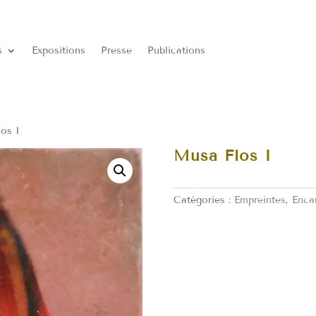
s
Expositions
Presse
Publications
os I
Musa Flos I
Catégories :
Empreintes
,
Enca