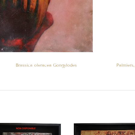
Brassica oleracea Gongylodes
Palmiers,