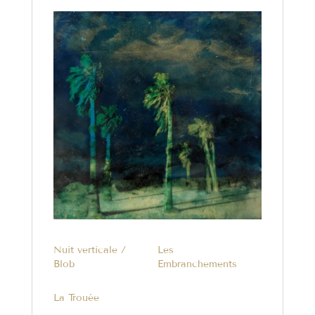
Nuit verticale /
Les
Blob
Embranchements
La Trouée