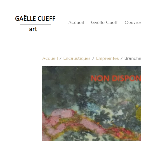
Accueil
Gaëlle Cueff
Oeuvre
Accueil
/
Encaustiques
/
Empreintes
/ Branche