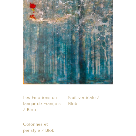
Les Émotions du
Nuit verticale /
langur de François
Blob
/ Blob
Colonnes et
péristyle / Blob