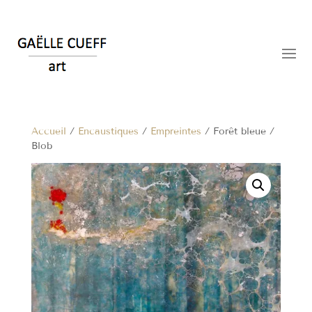
Accueil
/
Encaustiques
/
Empreintes
/ Forêt bleue /
Blob