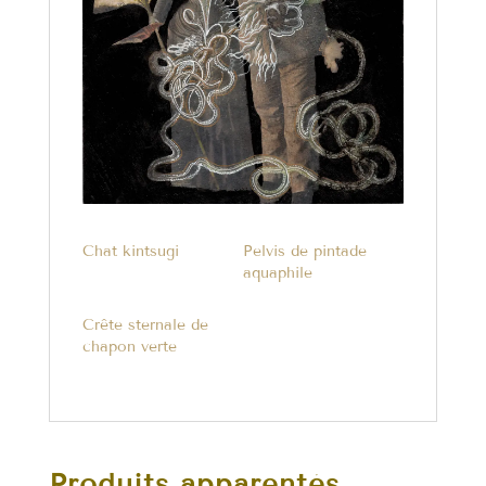
Chat kintsugi
Pelvis de pintade
aquaphile
Crête sternale de
chapon verte
Produits apparentés