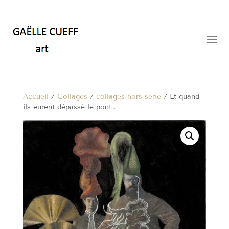
Accueil
/
Collages
/
collages hors série
/ Et quand
ils eurent dépassé le pont…