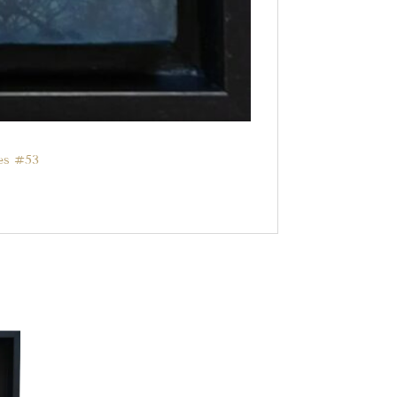
es #53