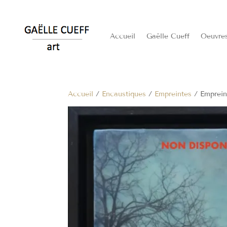
Accueil
Gaëlle Cueff
Oeuvre
Accueil
/
Encaustiques
/
Empreintes
/ Emprein