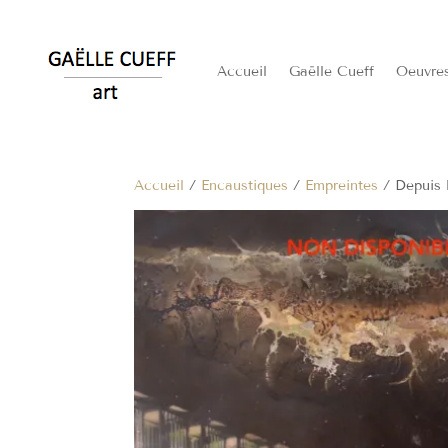
Accueil
Gaëlle Cueff
Oeuvre
Accueil
/
Encaustiques
/
Empreintes
/ Depuis l