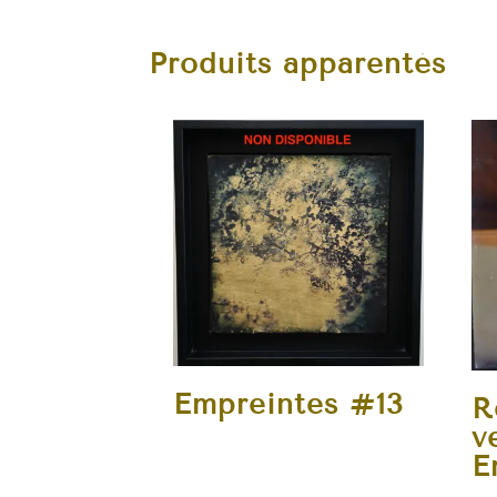
Produits apparentés
Empreintes #13
R
v
E