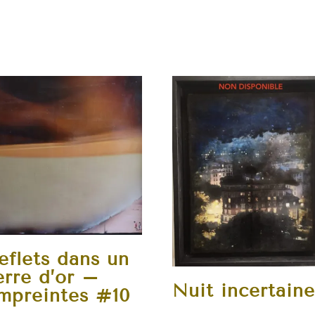
eflets dans un
erre d’or –
Nuit incertain
mpreintes #10