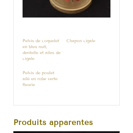
Pelvis de coquelet
Chapon cigale
en bleu nuit,
dentelle et ailes de
cigale
Pelvis de poulet
ailé en robe verte
fleurie
Produits apparentés