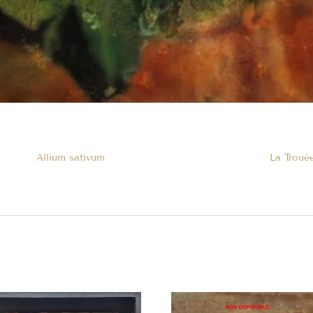
Allium sativum
La Troué