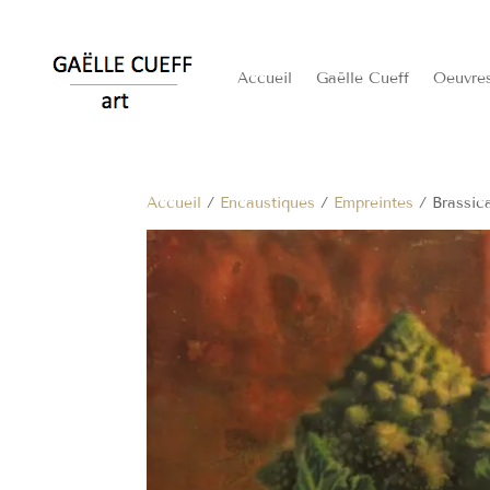
Accueil
Gaëlle Cueff
Oeuvre
Accueil
/
Encaustiques
/
Empreintes
/ Brassic