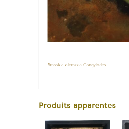
Brassica oleracea Gongylodes
Produits apparentés